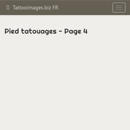
Tattooimages.biz FR
Bascul
la
navig
Pied tatouages - Page 4