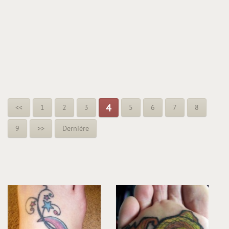
4
<<
1
2
3
5
6
7
8
9
>>
Dernière