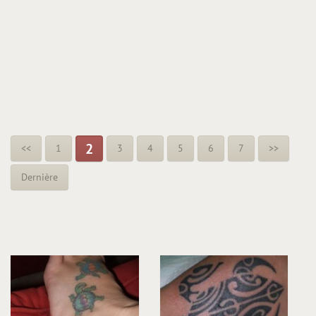
2
<<
1
3
4
5
6
7
>>
Dernière