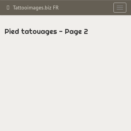
Tattooimages.biz FR
Bascul
la
navig
Pied tatouages - Page 2