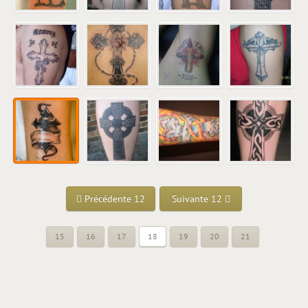
Précédente 12
Suivante 12
15
16
17
18
19
20
21