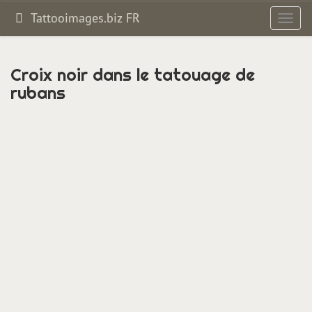
Tattooimages.biz FR
Bascul
la
navig
Croix noir dans le tatouage de
rubans