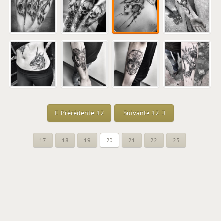
Précédente 12
Suivante 12
17
18
19
20
21
22
23