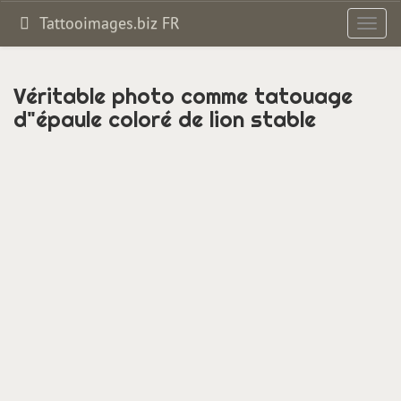
Tattooimages.biz FR
Bascul
la
navig
Véritable photo comme tatouage
d"épaule coloré de lion stable