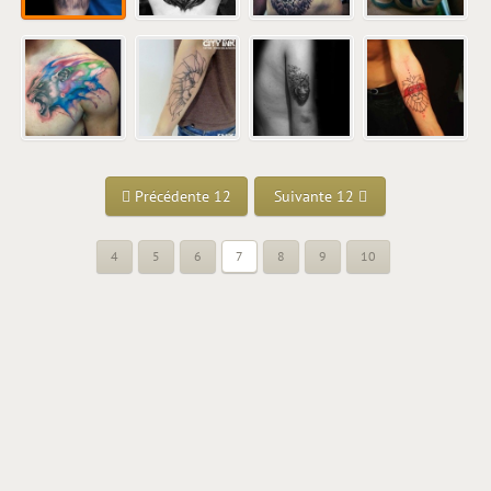
Précédente 12
Suivante 12
4
5
6
7
8
9
10