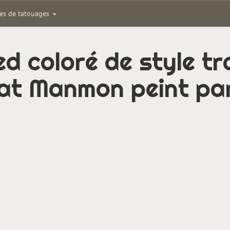
ies de tatouages
d coloré de style tr
hat Manmon peint pa