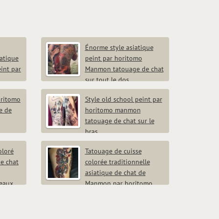
Énorme style asiatique
iatique
peint par horitomo
int par
Manmon tatouage de chat
sur tout le dos
oritomo
Style old school peint par
e de
horitomo manmon
tatouage de chat sur le
bras
oloré
Tatouage de cuisse
de chat
colorée traditionnelle
asiatique de chat de
seaux
Manmon par horitomo