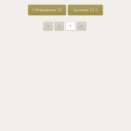
Précédente 12
Suivante 12
1
2
3
4