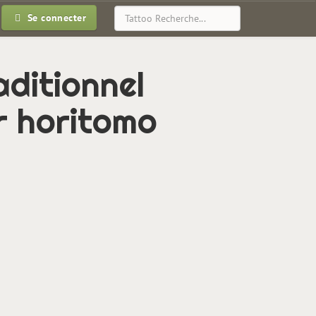
Se connecter
aditionnel
r horitomo