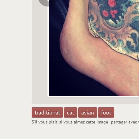
traditional
cat
asian
foot
S'il vous plaît, si vous aimez cette image - partager avec