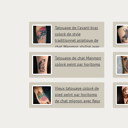
Tatouage de l'avant-bras
coloré de style
traditionnel asiatique de
chat Manmon stylisé avec
des poissons par horitomo
horito
Tatouage de chat Manmon
coloré peint par horitomo
Vieux tatouage coloré de
pied peint par horitomo
de chat mignon avec fleur
horito