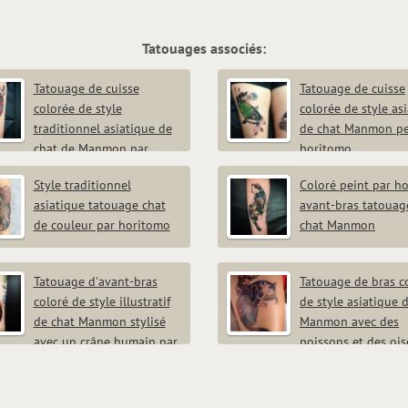
Tatouages associés:
Tatouage de cuisse
Tatouage de cuisse
colorée de style
colorée de style as
traditionnel asiatique de
de chat Manmon pe
chat de Manmon par
horitomo
mo
Style traditionnel
Coloré peint par h
asiatique tatouage chat
avant-bras tatouag
de couleur par horitomo
chat Manmon
Tatouage d'avant-bras
Tatouage de bras c
coloré de style illustratif
de style asiatique 
de chat Manmon stylisé
Manmon avec des
avec un crâne humain par
poissons et des oi
mo