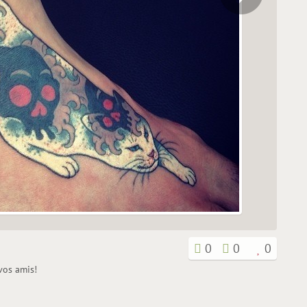
0
0
0
 vos amis!