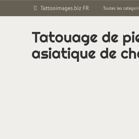
Tattooimages.biz FR
Toutes les catégor
Tatouage de pie
asiatique de c