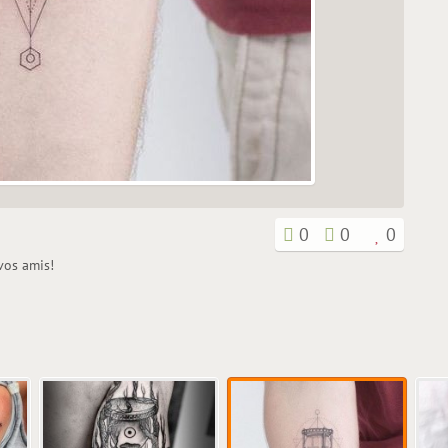
0
0
0
 vos amis!