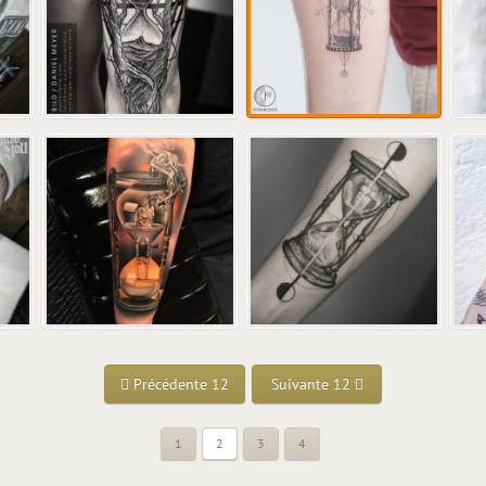
Précédente 12
Suivante 12
1
2
3
4