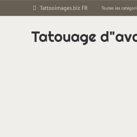
Tattooimages.biz FR
Toutes les catégor
Tatouage d"avan