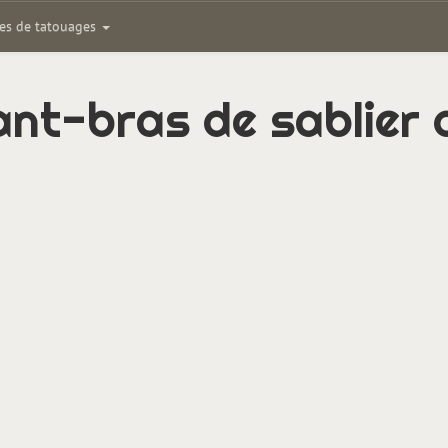
ies de tatouages
t-bras de sablier de