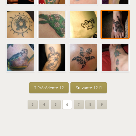
Précédente 12
Suivante 12
3
4
5
6
7
8
9