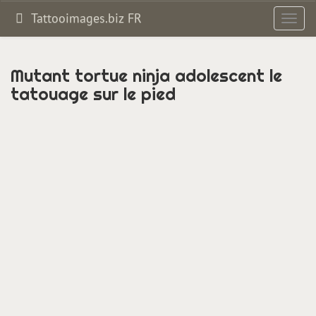
Tattooimages.biz FR
Bascul
la
navig
Mutant tortue ninja adolescent le
tatouage sur le pied